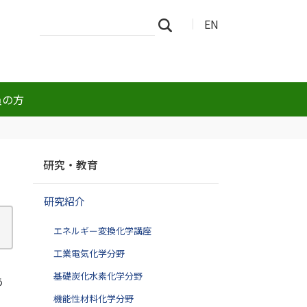
サ
詳
EN
検索
イ
細
ト
検
を
索
検
索
員の方
ナ
研究・教育
ビ
ゲ
研究紹介
ー
シ
エネルギー変換化学講座
ョ
ン
工業電気化学分野
基礎炭化水素化学分野
あ
機能性材料化学分野
。