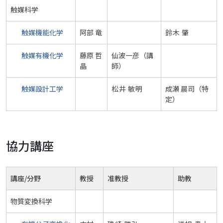
触媒科学
触媒機能化学
阿部 竜
鈴木 肇
触媒有機化学
藤原 哲
仙波一彦（講
晶
師）
触媒設計工学
松井 敏明
成瀬 晨司（特
定）
協力講座
講座/分野
教授
准教授
助教
物質変換科学