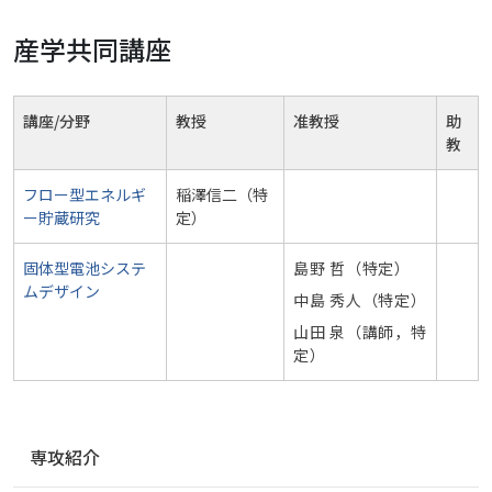
産学共同講座
講座/分野
教授
准教授
助
教
フロー型エネルギ
稲澤信二（特
ー貯蔵研究
定）
固体型電池システ
島野 哲（特定）
ムデザイン
中島 秀人（特定）
山田 泉（講師，特
定）
ナ
専攻紹介
ビ