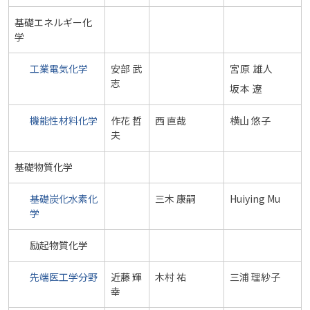
基礎エネルギー化
学
工業電気化学
安部 武
宮原 雄人
志
坂本 遼
機能性材料化学
作花 哲
西 直哉
横山 悠子
夫
基礎物質化学
基礎炭化水素化
三木 康嗣
Huiying Mu
学
励起物質化学
先端医工学分野
近藤 輝
木村 祐
三浦 理紗子
幸