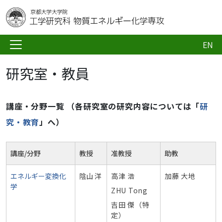
EN
研究室・教員
講座・分野一覧 （各研究室の研究内容については「
研
究・教育
」へ）
講座/分野
教授
准教授
助教
エネルギー変換化
陰山 洋
高津 浩
加藤 大地
学
ZHU Tong
吉田 傑（特
定）