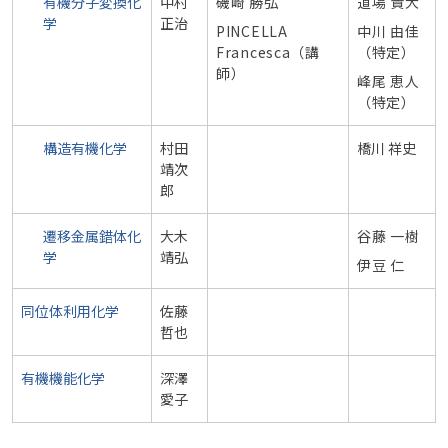
有機分子変換化
中村
磯崎 勝弘
道場 貴大
学
正治
PINCELLA
中川 由佳
Francesca（講
（特定）
師）
峰尾 恵人
（特定）
構造有機化学
村田
橋川 祥史
靖次
郎
遷移金属錯体化
大木
谷藤 一樹
学
靖弘
伊豆 仁
同位体利用化学
佐藤
哲也
有機機能化学
深澤
愛子